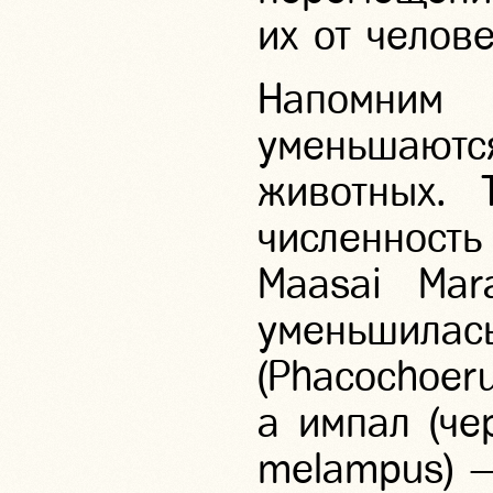
их от челове
Напомним
уменьшают
животных. 
численност
Maasai Mar
уменьшилас
(Phacochoer
а импал (че
melampus) —