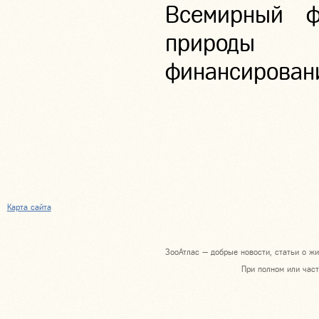
Всемирный 
природы 
финансировани
Карта сайта
ЗооАтлас — добрые новости, статьи о жи
При полном или част