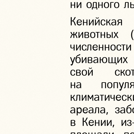
ни одного ль
Кенийска
животных 
численност
убивающих 
свой ско
на попул
климатическ
ареала, заб
в Кении,
из