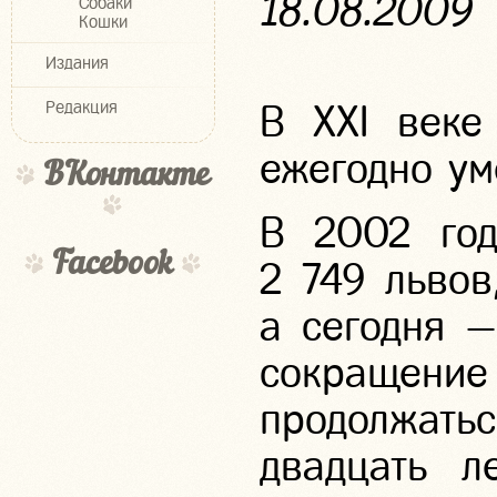
18.08.2009
Собаки
Кошки
Издания
Редакция
В XXI веке
ежегодно ум
ВКонтакте
В 2002 год
Facebook
2 749 льво
а сегодня —
сокраще
продолжатьс
двадцать л