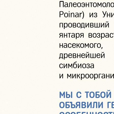
Палеоэнтомо
Poinar) из Ун
проводивший 
янтаря возрас
насекомог
древнейшей 
симбиоза 
и микрооргани
МЫ С ТОБОЙ
ОБЪЯВИЛИ Г