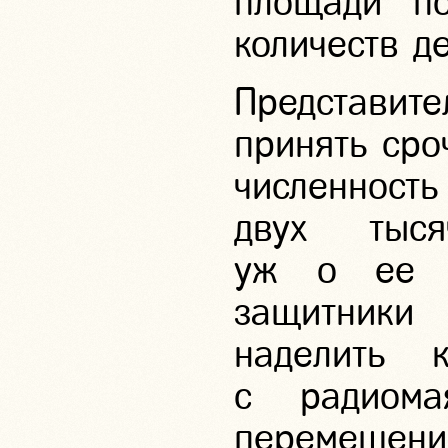
площади по
количеств д
Представит
принять сро
численность
двух тыс
уж о ее у
защитник
наделить 
с радиома
перемещен