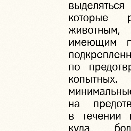
выделяться 
которые 
животным
имеющим п
подкр
по предотв
копытны
минима
на предот
в течении 
куда бо