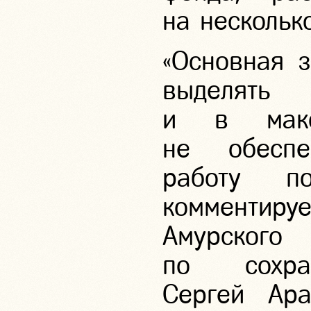
на несколько
«Основная 
выделять
и в макс
не обеспе
работу п
комментиру
Амурског
по сохра
Сергей Ара