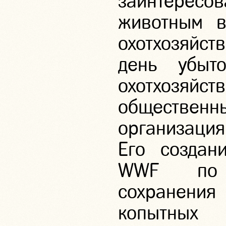
заинтересо
животным в
охотхозяйст
день убыт
охотхоз
обществен
организация
Его создан
WWF по 
сохранения
копытных