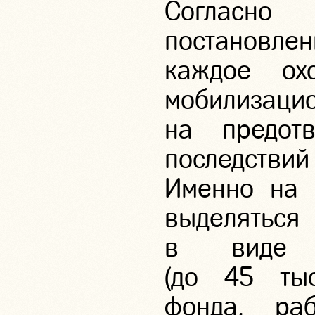
Согласн
постановле
каждое охо
мобилизаци
на предотв
последствий
Именно на 
выделяться
в виде с
(до 45 тыс
фонда, раб