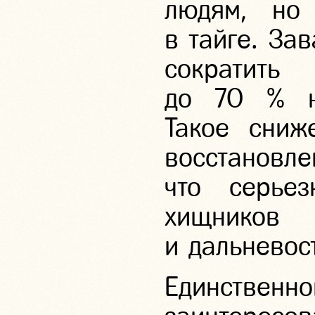
людям, но
в тайге. За
сократить
до 70 % на
Такое сниж
восстановле
что серье
хищнико
и дальневос
Единствен