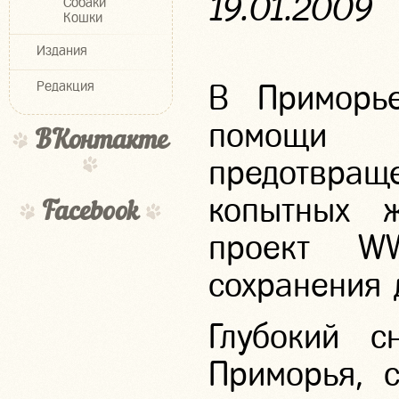
19.01.2009
Собаки
Кошки
Издания
Редакция
В Приморь
помощи 
ВКонтакте
предотвра
копытных ж
Facebook
проект W
сохранения 
Глубокий с
Приморья, с