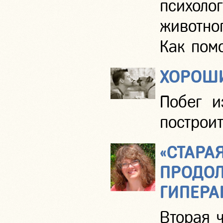
психоло
животно
Как пом
ХОРОШ
Побег и
построи
«СТАРА
ПРОДО
ГИПЕРА
Вторая 