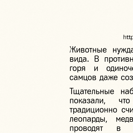
htt
Животные нужд
вида. В против
горя и одиноч
самцов даже соз
Тщательные на
показали, чт
традиционно сч
леопарды, мед
проводят в 