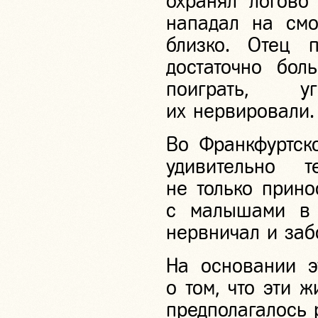
охранял логово
нападал на смо
близко. Отец 
достаточно бо
поиграть, у
их нервировали.
Во Франкфуртск
удивительно 
не только прино
с малышами в л
нервничал и забо
На основании э
о том, что эти 
предполагалось 