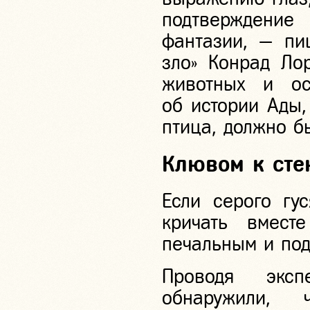
подтверждени
фантазии, — пи
зло» Конрад Ло
животных и ос
об истории Ады,
птица, должно бы
Клювом к сте
Если серого гу
кричать вмест
печальным и под
Проводя эксп
обнаружили, 