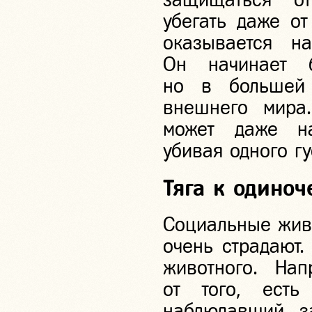
убегать даже о
оказывается н
Он начинает б
но в большей
внешнего мира.
может даже на
убивая одного гу
Тяга к одино
Социальные жи
очень страдают.
животного. На
от того, ест
наблюдавший з