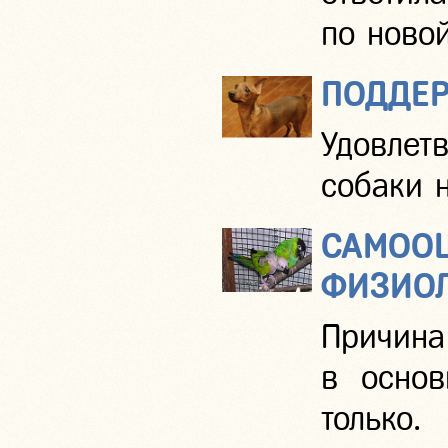
по ново
ПОДДЕР
Удовлет
собаки 
САМОО
ФИЗИОЛ
Причина
в основ
толь