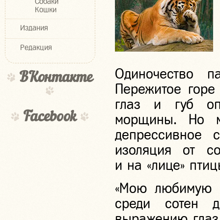
Собаки
Кошки
Издания
Редакция
Одиночество п
ВКонтакте
Пережитое горе 
глаз и губ оп
Facebook
морщины. Но м
депрессивное с
изоляция от со
и на «лице» птиц
«Мою любимую 
среди сотен д
выражению глаз