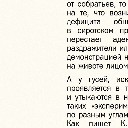
от собратьев, т
на те, что возн
дефицита общ
в сиротском п
перестает ад
раздражители ил
демонстрацией н
на животе лицом 
А у гусей, ис
проявляется в т
и утыкаются в н
таких «эксперим
по разным углам 
Как пишет К.