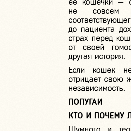
ее кошечки — о
не совсем 
соответствующе
до пациента дох
страх перед кош
от своей гомо
другая история.
Если кошек н
отрицает свою ж
независимость.
ПОПУГАИ
КТО И ПОЧЕМУ 
Шумного и тео