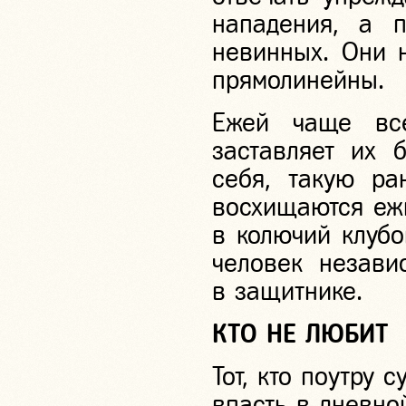
нападения, а п
невинных. Они н
прямолинейны.
Ежей чаще вс
заставляет их 
себя, такую ра
восхищаются еж
в колючий клубо
человек незави
в защитнике.
КТО НЕ ЛЮБИТ
Тот, кто поутру 
впасть в дневно