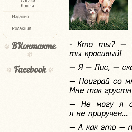
Собаки
Кошки
Издания
Редакция
- Кто ты? — с
ВКонтакте
ты красивый!
— Я — Лис, — ск
Facebook
— Поиграй со м
Мне так грустно
— Не могу я с
я не приручен...
— А как это — 