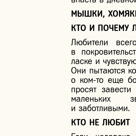
МЫШКИ, ХОМЯК
КТО И ПОЧЕМУ 
Любители всег
в покровительс
ласке и чувству
Они пытаются ко
о
ком-то
еще бол
просят завести
маленьких з
и заботливыми.
КТО НЕ ЛЮБИТ