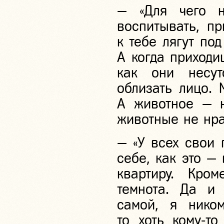
— «Для чего н
воспитывать, пр
к тебе лягут под
А когда приходиш
как они несут
облизать лицо. 
А животное — н
животные не нра
— «У всех свои 
себе, как это —
квартиру. Кром
темнота. Да и
самой, я нико
то хоть
кому-то