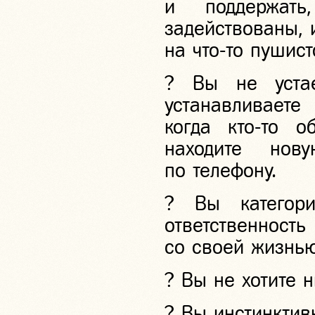
и поддержат
задействованы, 
на
что-то
пушисто
? Вы не уста
устанавливаете
когда
кто-то
обз
находите нов
по телефону.
? Вы категор
ответственност
со своей жизнь
? Вы не хотите н
? Вы инстинктивн