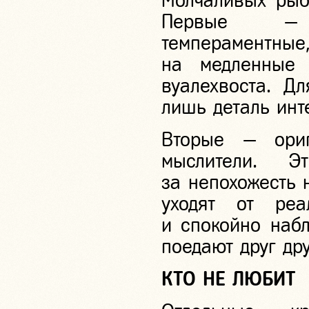
Молчаливых рыб
Первые — а
темпераментн
на медленные 
вуалехвоста. Д
лишь деталь инт
Вторые — ориг
мыслители. Э
за непохожесть 
уходят от реа
и спокойно набл
поедают друг др
КТО НЕ ЛЮБИТ