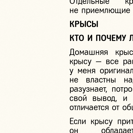
Отдельные кр
не приемлющие 
КРЫСЫ
КТО И ПОЧЕМУ 
Домашняя крыс
крысу — все рав
у меня оригина
не властны на
разузнает, потр
свой вывод, и 
отличается от о
Если крысу при
он обладае