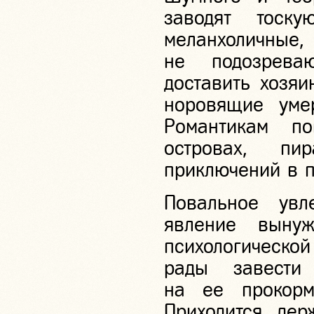
заводят тоск
меланхоличные,
не подозрева
доставить хозяи
норовящие умер
Романтикам по
островах, пи
приключений в 
Повальное увл
явление выну
психологической
рады завести
на ее прокор
Приходится дер