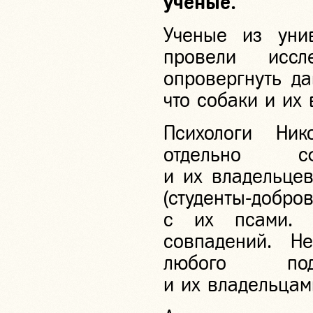
ученые.
Ученые из уни
провели иссл
опровергнуть д
что собаки и их
Психологи Ни
отдельно с
и их владельцев
(студенты-доб
с их псами. 
совпадений. Н
любого под
и их владельцам