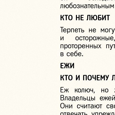
любознательным
КТО НЕ ЛЮБИТ
Терпеть не мог
и осторожны
проторенных пу
в себе.
ЕЖИ
КТО И ПОЧЕМУ 
Еж колюч, но 
Владельцы еже
Они считают св
отвечать упреж