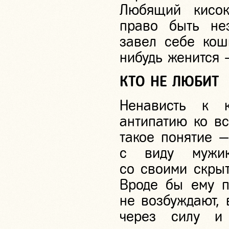
Любящий кисо
право быть нез
завел себе кошк
нибудь женится —
КТО НЕ ЛЮБИТ
Ненависть к 
антипатию ко вс
такое понятие 
с виду мужик
со своими скры
Вроде бы ему п
не возбуждают, 
через силу и