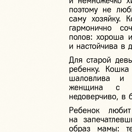
и немножечко х
поэтому не люб
саму хозяйку. 
гармонично со
полов: хороша и
и настойчива в 
Для старой дев
ребенку. Кошка
шаловлива и 
женщина с к
недоверчиво, в 
Ребенок люби
на запечатлевш
образ мамы: те