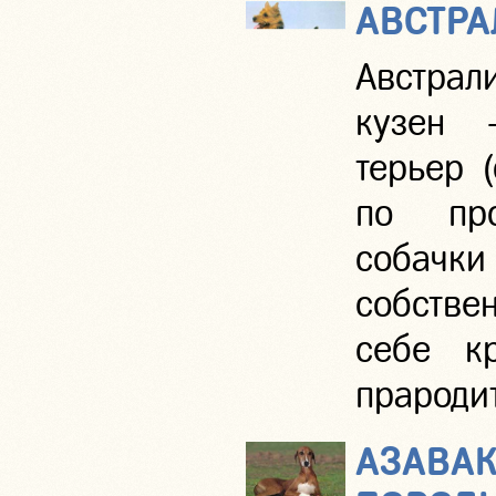
АВСТРА
Австрал
кузен 
терьер 
по про
собач
собстве
себе к
прароди
АЗАВАК