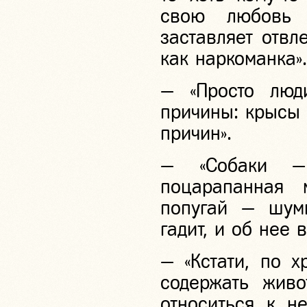
свою любовь 
заставляет отвл
как наркоманка».
— «Просто люд
причины: крысы 
причин».
— «Собаки —
поцарапанная 
попугай — шум
гадит, и об нее в
— «Кстати, по х
содержать жив
относиться к не