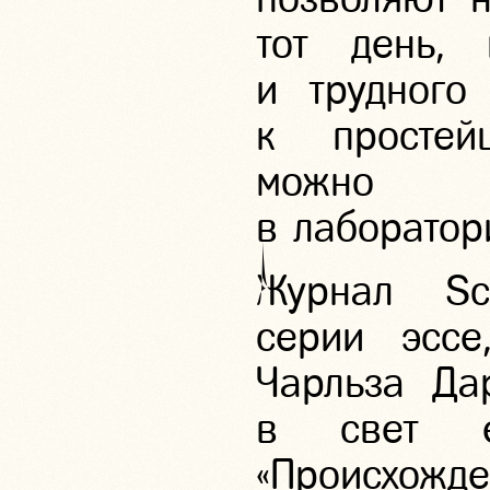
тот день, 
и трудного
к простей
можно б
в лаборатор
Журнал Sc
серии эсс
Чарльза Д
в свет е
«Происхожд