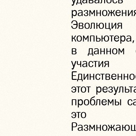
размноже
Эволюци
компьютера,
в данном 
участия 
Единственно
этот резуль
проблемы с
это пр
Размножа