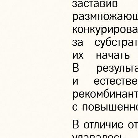
заставив
размнож
конкурир
за субстра
их начать
В результ
и естеств
рекомби
с повышенн
В отличие о
удавалось 