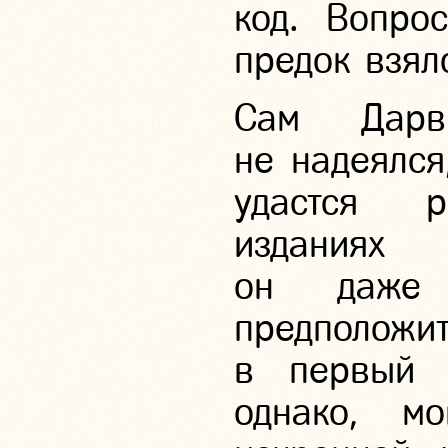
код. Вопро
предок взял
Сам Дар
не надеялся
удастся р
изданиях 
он даже 
предположи
в первый 
однако, м