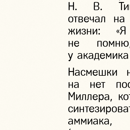
Н. В. Тим
отвечал на
жизни: «Я
не помню
у академика
Насмешки н
на нет пос
Миллера, ко
синтезиров
аммиака