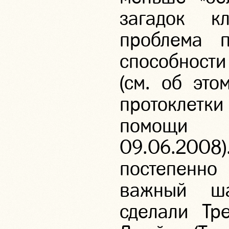
загадок к
проблема 
способност
(см. об это
протоклет
помощи ф
09.06.2008
постепенн
важный ш
сделали Тр