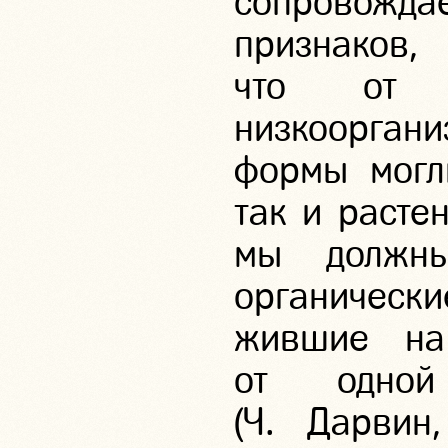
сопровож
признаков, 
что от к
низкоорган
формы могл
так и расте
мы должны
органическ
жившие на
от одной
(Ч. Дарвин,