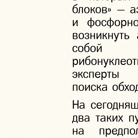
блоков» — а
и фосфорно
возникнуть
собой с
рибонукле
эксперты 
поиска обхо
На сегодняш
два таких п
на предпо