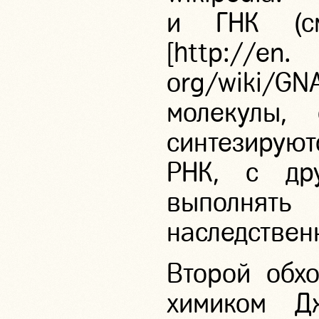
и ГНК (см
[http:
org/wiki/G
молекулы,
синтезирую
РНК, с др
выполня
наследственн
Второй обхо
химиком Д