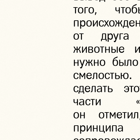
того, что
происхожд
от друга 
животные и
нужно было
смелостью
сделать эт
части «П
он отметил
принципа 