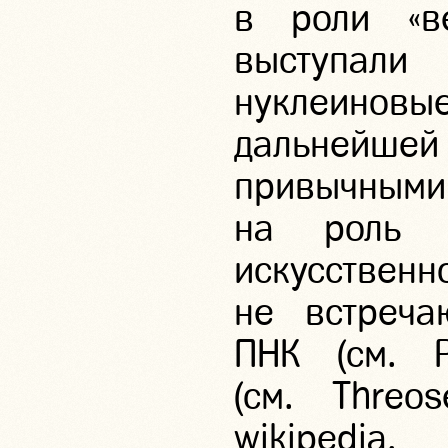
в роли «ве
выступа
нуклеиновы
дальнейшей
привычным
на роль т
искусств
не встреч
ПНК (см. P
(см. Threos
wikipedia. o