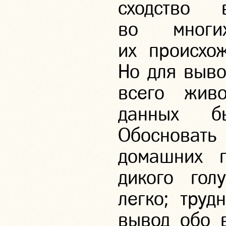
сходство 
во многи
их происхо
Но для выво
всего жив
данных б
Обосноват
домашних 
дикого гол
легко; труд
вывод обо в