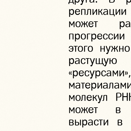
репликаци
может ра
прогрессии
этого нужно
растущую 
«ресурсам
материал
молекул РН
может в б
вырасти в 