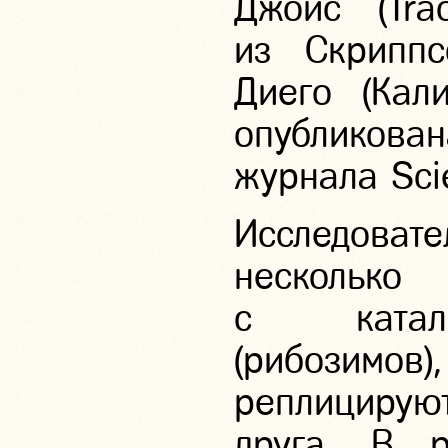
Джойс (Trac
из Скриппс
Диего (Кал
опубликов
журнала Sci
Исследова
несколь
с катали
(рибозим
реплицируют
друга. В р