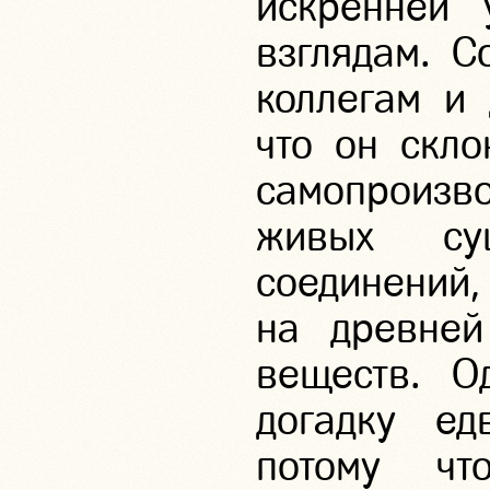
искренней 
взглядам. С
коллегам и 
что он скло
самопроизв
живых су
соединени
на древней
веществ. О
догадку ед
потому ч