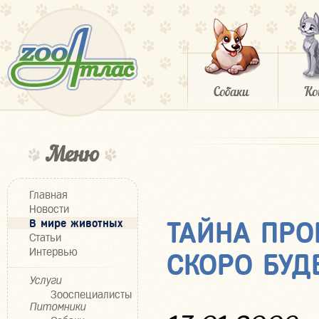
Меню
Главная
Новости
В мире животных
ТАЙНА ПР
Статьи
Интервью
СКОРО БУД
Услуги
Зооспециалисты
Питомники