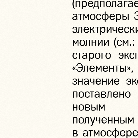
(предпола
атмосферы З
электрическ
молнии (см.
старого экс
«Элементы»,
значение э
поставлено
новым ге
получе
в атмосфере