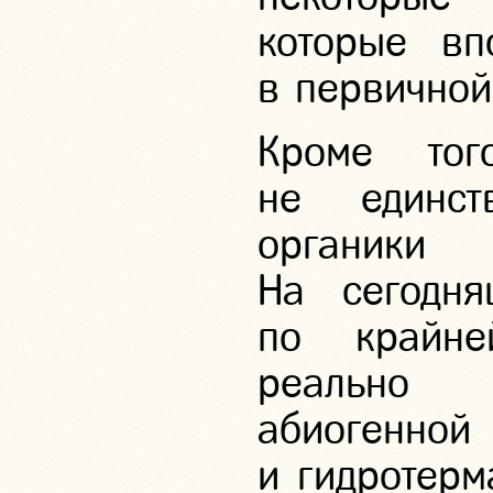
которые вп
в первичной
Кроме тог
не единст
органик
На сегодн
по крайн
реально 
абиогенн
и гидротерм