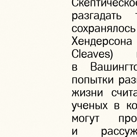
Скептическо
разгадать
сохранялось
Хендерсона
Cleaves)
в Вашингт
попытки раз
жизни счит
ученых в ко
могут пр
и рассуж