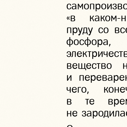
самопроиз
«в каком-
пруду со вс
фосфора
электричест
вещество н
и переваре
чего, кон
в те вре
не зародила