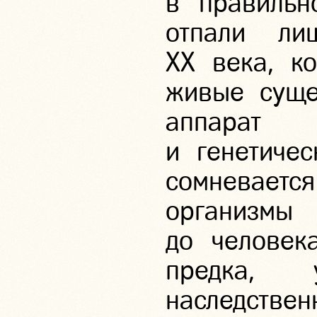
в правильн
отпали ли
XX века, ко
живые суще
аппарат
и генетичес
сомневает
организ
до человек
предка,
наследствен