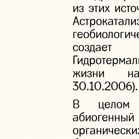
из этих исто
Астроката
геобиологи
создает 
Гидротермал
жизни на
30.10.2006).
В целом 
абиоген
органически