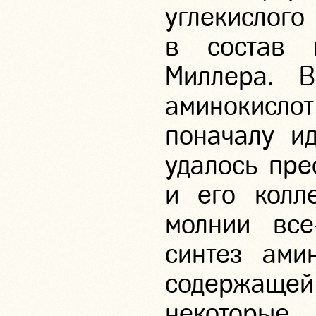
углекислог
в состав 
Миллера. В
аминокисло
поначалу ид
удалось пре
и его колл
молнии все
синтез ами
содержащей
некоторые 