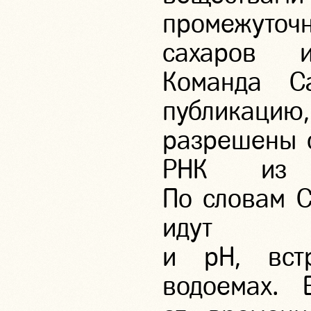
промежуто
сахаров и
Команда Са
публикац
разрешены 
РНК из п
По словам С
идут п
и pH, вст
водоемах. 