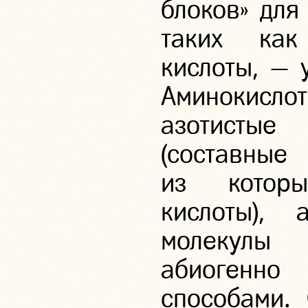
блоков» для
таких ка
кислоты, — 
Аминокислот
азотисты
(составн
из которы
кислоты),
молекулы 
абиогенн
способами. 