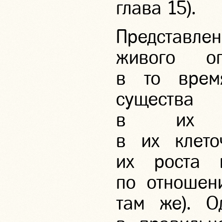
глава 15).
Представлен
живого о
в то врем
существа
в их хи
в их клето
их роста 
по отношени
там же). О