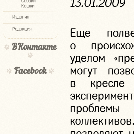
13.01.2009
Собаки
Кошки
Издания
Редакция
Еще полв
о происхо
ВКонтакте
уделом «пр
могут позв
Facebook
в кресле 
экспериме
проблемы
коллективо
позволяют н