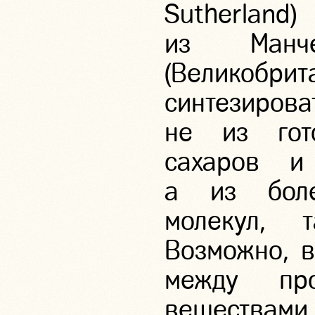
Sutherla
из Манчес
(Великобрит
синтезир
не из гот
сахаров и
а из боле
молекул, 
Возможно, в
между про
веществам