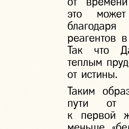
от времени
это может
благодар
реагентов в
Так что Д
теплым пруд
от истины.
Таким обра
пути от н
к первой ж
меньше «бе