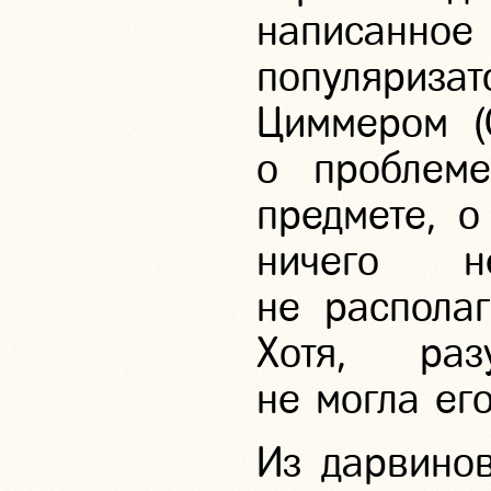
написанное
популяри
Циммером (C
о проблем
предмете, о
ничего н
не распола
Хотя, раз
не могла ег
Из дарвинов