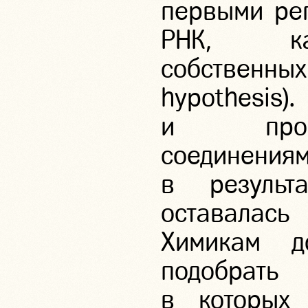
первыми ре
РНК, ка
собственны
hypothes
и прост
соедине
в результа
оставалас
Химикам 
подобрать
в которых 