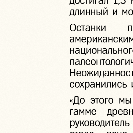
достигал 1,5
длинный и м
Останки 
американск
национально
палеонто
Неожиданност
сохранились 
«До этого м
гамме древн
руководитель