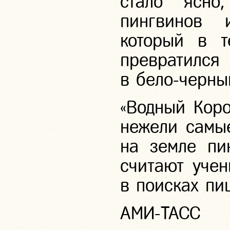
стало ясно
пингвинов
который в т
превратилс
в
бело-черны
«Водный Коро
нежели самы
на земле пи
считают учен
в поисках пи
АМИ-ТАСС