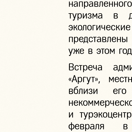
направленног
туризма в д
экологически
представлены
уже в этом го
Встреча адм
«Аргут», мес
вблизи его 
некоммерче
и турэкоцент
февраля в 