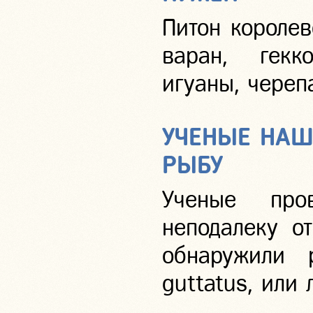
Питон королев
варан, гекко
игуаны, череп
УЧЕНЫЕ НАШ
РЫБУ
Ученые про
неподалеку о
обнаружили 
guttatus, или 