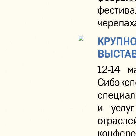
фестив
черепаха
КРУПНО
ВЫСТАВ
12-14 м
Сибэ
специал
и услуг
отрасл
конфер