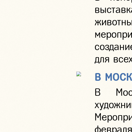
выставк
животны
меропр
создани
для все
В МОСК
В Мос
художн
Меропри
феврал