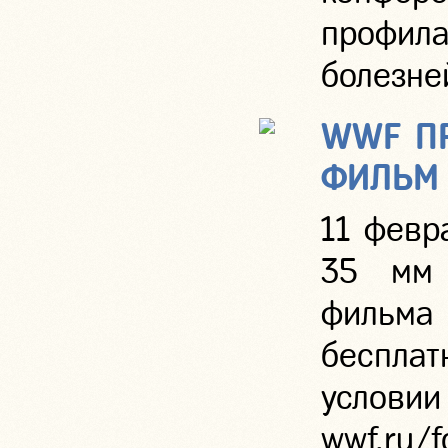
профила
болезне
WWF П
ФИЛЬМ 
11 февр
35 мм 
фильм
беспла
услов
wwf.ru/f