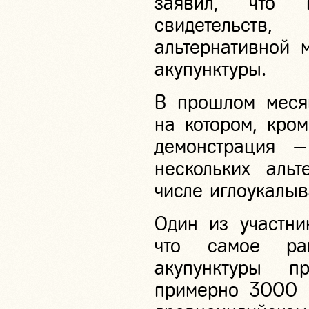
заявил, что п
свидетельств,
альтернативной 
акупунктуры.
В прошлом месяц
на котором, кро
демонстрация 
нескольких альт
числе иглоукалыв
Один из участни
что самое ра
акупунктуры п
примерно 3000 г