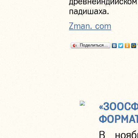
древнеиндийском
падишаха.
Zman. com
Поделиться…
«ЗООСФ
ФОРМА
В нояб