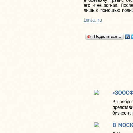
в обезьяну. Трэвис от
его и не догнал. Посл
лишь с помощью полиц
Lenta. ru
Поделиться…
«ЗООСФ
В ноябре
представ
бизнес-пл
В МОСК