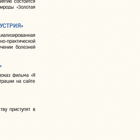
иятие состоится
рироды «Золотая
УСТРИЯ»
иализированная
но-практической
ечении болезней
»
показ фильма «Я
трации на сайте
тву приступят в