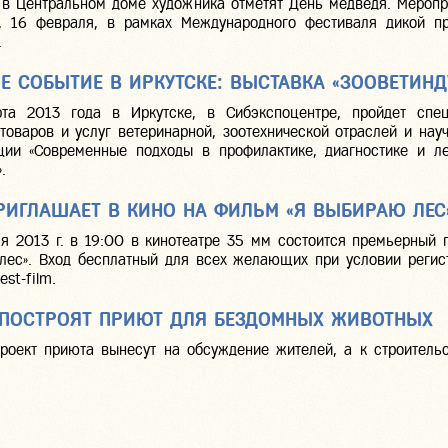
 в Центральном доме художника отметят День медведя. Меропр
у, 16 февраля, в рамках Международного фестиваля дикой п
.
Е СОБЫТИЕ В ИРКУТСКЕ: ВЫСТАВКА «ЗООВЕТИНД
рта 2013 года в Иркутске, в Сибэкспоцентре, пройдет спец
товаров и услуг ветеринарной, зоотехнической отраслей и науч
ции «Современные подходы в профилактике, диагностике и л
.
ИГЛАШАЕТ В КИНО НА ФИЛЬМ «Я ВЫБИРАЮ ЛЕС
я 2013 г. в 19:00 в кинотеатре 35 мм состоится премьерный 
лес». Вход бесплатный для всех желающих при условии регис
est-film.
 ПОСТРОЯТ ПРИЮТ ДЛЯ БЕЗДОМНЫХ ЖИВОТНЫХ
роект приюта вынесут на обсуждение жителей, а к строительс
.