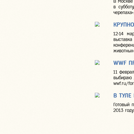
В Москве
в суббот
черепаха»
КРУПНО
12-14 ма
выставка 
конферен
животных»
WWF ПР
11 феврал
выбираю 
wwf.ru/for
В ТУЛЕ
Готовый п
2013 году