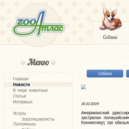
Меню
собаки
Главная
Новости
В мире животных
Статьи
Интервью
18.02.2009
Американский дресси
Услуги
застрелен полицейски
Зооспециалисты
Коннектикут, где обезь
Питомники