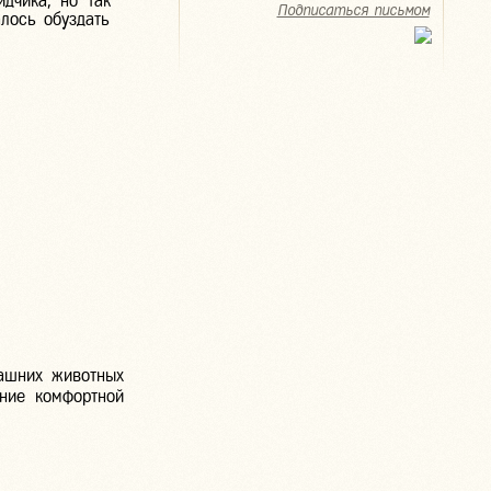
идчика, но так
Подписаться письмом
лось обуздать
машних животных
ние комфортной