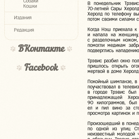
Собаки
В понедельник Трэви
Кошки
70-летней
Сары Херолд 
Херолд по телефону вы
Издания
потом своими силами с
Когда Нэш приехала к 
Редакция
и напала на женщину,
с разделочным ножом,
помогли медикам забр
ВКонтакте
подверглись нападени
Трэвис разбил окно по
пришлось открыть ого
Facebook
мертвой в доме Херолд
Покойный шимпанзе, в 
поучаствовал в телеви
в городе Трэвис был 
принадлежащей Хер
90 килограммов, был 
ел и пил вино за сто
просмотра картинок и п
Произошедший в понеде
по одной из улиц С
неизвестный молодой 