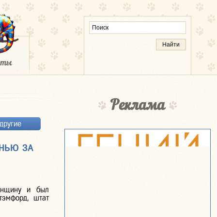
Реклама
другие
НЬЮ ЗА
енщину и был
тэмфорд, штат