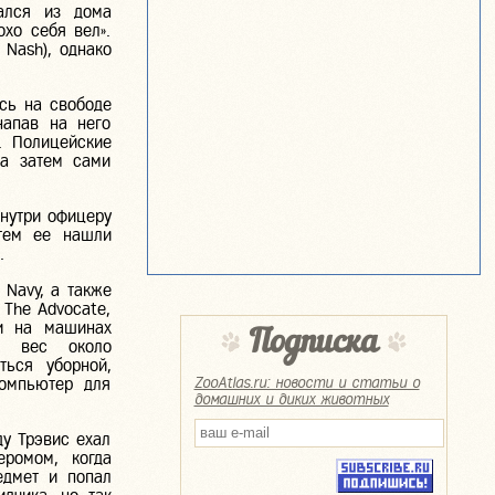
ался из дома
охо себя вел».
 Nash), однако
сь на свободе
напав на него
. Полицейские
 а затем сами
внутри офицеру
атем ее нашли
.
 Navy, а также
 The Advocate,
ли на машинах
Подписка
 вес около
ться уборной,
компьютер для
ZooAtlas.ru: новости и статьи о
домашних и диких животных
у Трэвис ехал
ромом, когда
дмет и попал