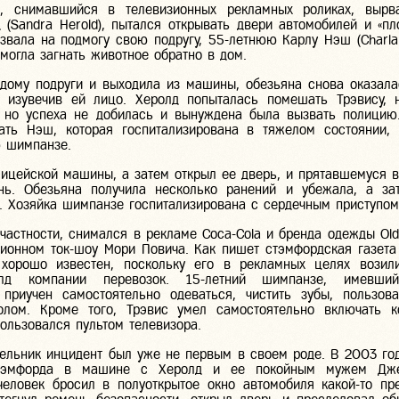
с, снимавшийся в телевизионных рекламных роликах, вырв
(Sandra Herold), пытался открывать двери автомобилей и «пл
звала на подмогу свою подругу,
55-летнюю
Карлу Нэш (Charla
могла загнать животное обратно в дом.
дому подруги и выходила из машины, обезьяна снова оказала
 изувечив ей лицо. Херолд попыталась помешать Трэвису, 
 но успеха не добилась и вынуждена была вызвать полицию
ать Нэш, которая госпитализирована в тяжелом состоянии,
ю шимпанзе.
лицейской машины, а затем открыл ее дверь, и прятавшемуся 
нь. Обезьяна получила несколько ранений и убежала, а з
. Хозяйка шимпанзе госпитализирована с сердечным приступом
частности, снимался в рекламе Coca-Cola и бренда одежды Old
зионном ток-шоу Мори Повича. Как пишет стэмфордская газета
хорошо известен, поскольку его в рекламных целях вози
олд компании перевозок.
15-летний
шимпанзе, имевший
приучен самостоятельно одеваться, чистить зубы, пользова
лом. Кроме того, Трэвис умел самостоятельно включать 
ользовался пультом телевизора.
льник инцидент был уже не первым в своем роде. В 2003 год
тэмфорда в машине с Херолд и ее покойным мужем Дже
человек бросил в полуоткрытое окно автомобиля
какой-то
пре