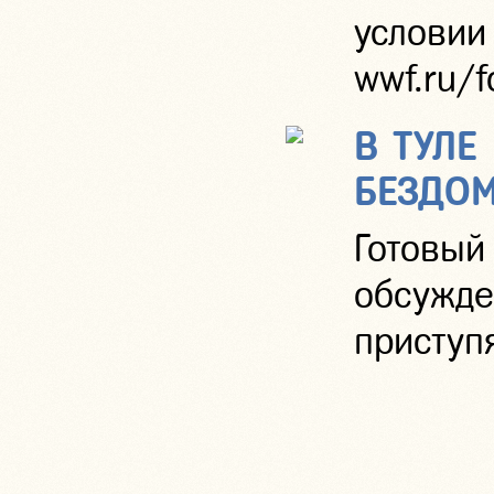
услов
wwf.ru/f
В ТУЛЕ
БЕЗДО
Готовы
обсужде
приступя