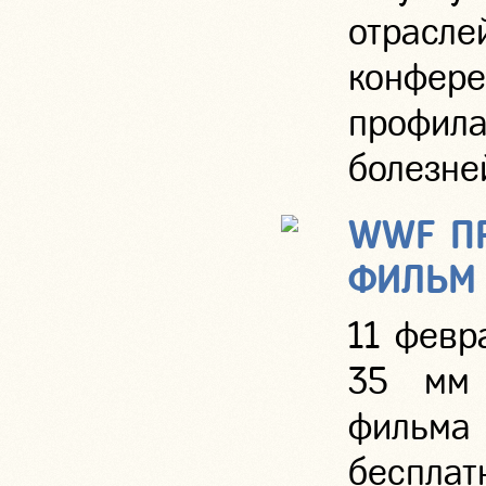
отрасл
конфер
профила
болезне
WWF П
ФИЛЬМ 
11 февр
35 мм 
фильм
беспла