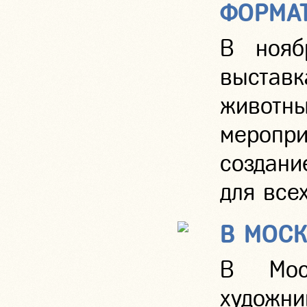
ФОРМА
В нояб
выставк
животны
меропр
создани
для все
В МОСК
В Мос
художн