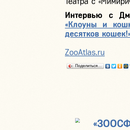
Театра с «Мимири
Интервью с Дм
«Клоуны и кошк
десятков кошек!
ZooAtlas.ru
Поделиться…
«ЗООСФ