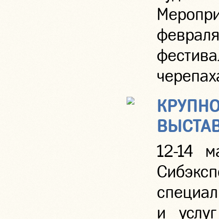
Меропри
феврал
фестив
черепаха
КРУПНО
ВЫСТАВ
12-14 м
Сибэ
специал
и услуг