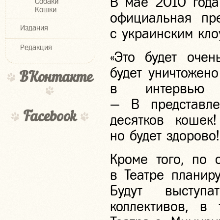
В мае 2010 года
Собаки
Кошки
официальная пр
Издания
с украинским кло
Редакция
«Это будет очен
будет уничтожен
ВКонтакте
в интервью 
— В представле
Facebook
десятков кошек
но будет здорово!
Кроме того, по 
в Театре планир
Будут выступа
коллективов, в 