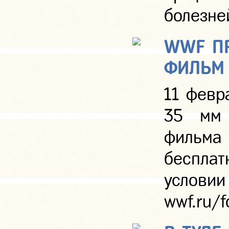
болезне
WWF П
ФИЛЬМ 
11 февр
35 мм 
фильм
беспла
услов
wwf.ru/f