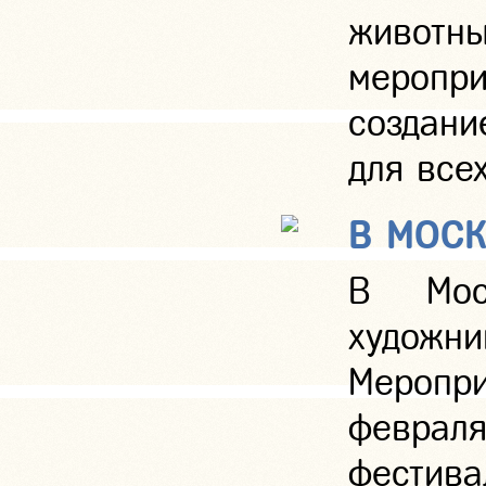
животны
меропр
создани
для все
В МОСК
В Мос
художн
Меропри
феврал
фестив