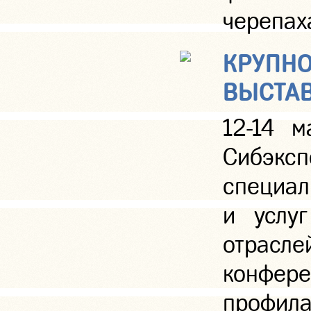
черепаха
КРУПНО
ВЫСТАВ
12-14 м
Сибэ
специал
и услуг
отрасл
конфер
профила