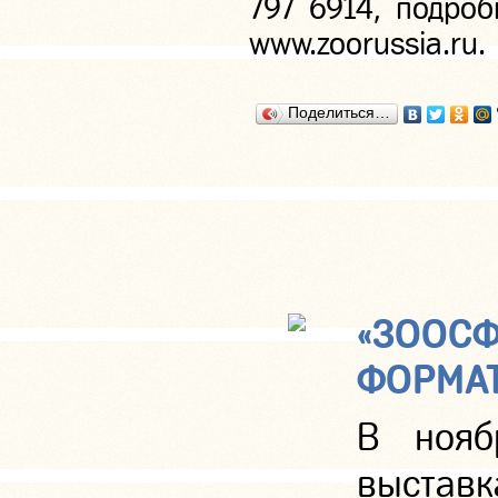
797 6914, подро
www.zoorussia.ru.
Поделиться…
«ЗООСФ
ФОРМА
В нояб
выставк