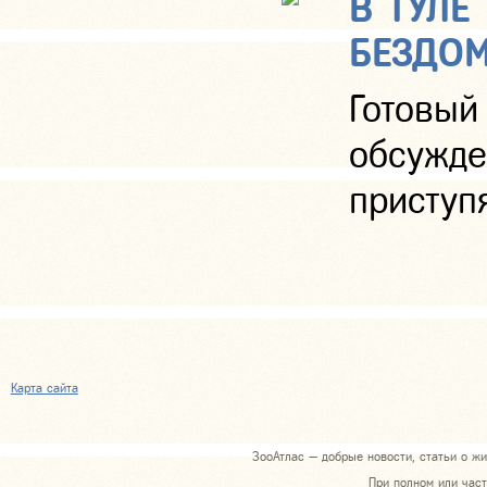
В ТУЛЕ
БЕЗДО
Готовы
обсужде
приступя
Карта сайта
ЗооАтлас — добрые новости, статьи о жи
При полном или част