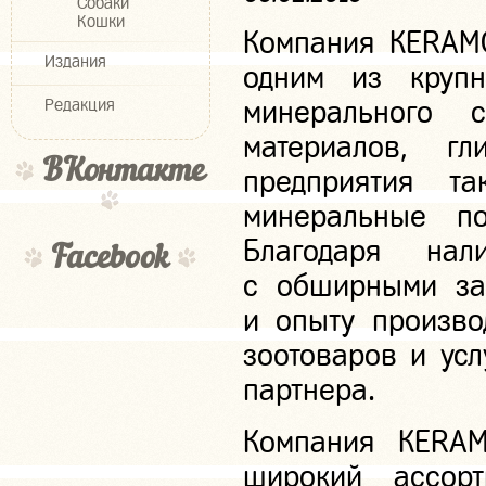
Собаки
Кошки
Компания KERAMO
Издания
одним из крупн
минерального 
Редакция
материалов, г
ВКонтакте
предприятия та
минеральные по
Благодаря нал
Facebook
с обширными зап
и опыту произво
зоотоваров и усл
партнера.
Компания KERAM
широкий ассорт