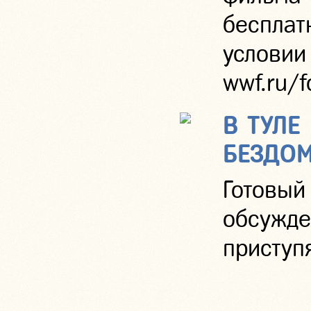
беспла
услов
wwf.ru/f
В ТУЛЕ
БЕЗДО
Готовы
обсужде
приступя