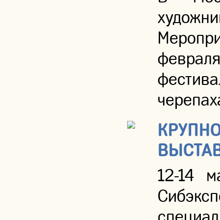
художн
Меропри
феврал
фестив
черепаха
КРУПНО
ВЫСТАВ
12-14 м
Сибэ
специал