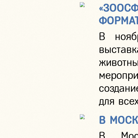
«ЗООСФ
ФОРМА
В нояб
выставк
животны
меропр
создани
для все
В МОСК
В Мос