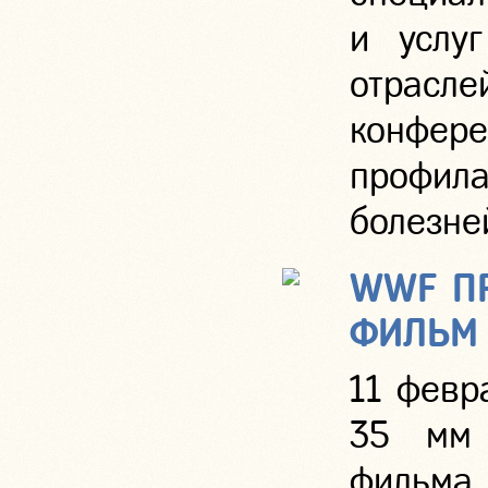
и услуг
отрасл
конфер
профила
болезне
WWF П
ФИЛЬМ 
11 февр
35 мм 
фильм