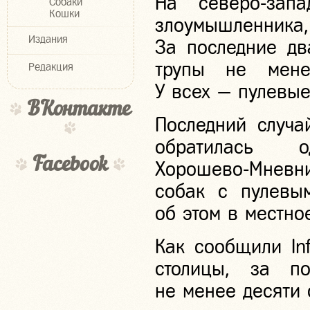
На
северо-запа
Собаки
Кошки
злоумышленн
Издания
За последние дв
трупы не мене
Редакция
У всех — пулевые
ВКонтакте
Последний случ
обратилась
Facebook
Хорошево-Мневн
собак с пулевы
об этом в местно
Как сообщили In
столицы, за п
не менее десяти 