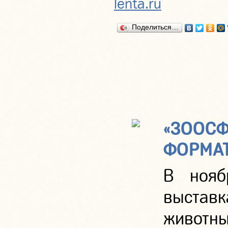
lenta.ru
Поделиться…
«ЗООСФ
ФОРМА
В нояб
выставк
животны