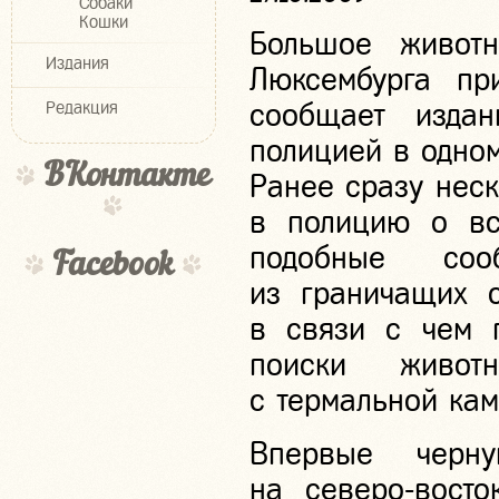
Собаки
Кошки
Большое животн
Издания
Люксембурга при
сообщает издан
Редакция
полицией в одно
ВКонтакте
Ранее сразу нес
в полицию о вс
подобные соо
Facebook
из граничащих 
в связи с чем п
поиски живот
с термальной кам
Впервые черн
на северо-вост