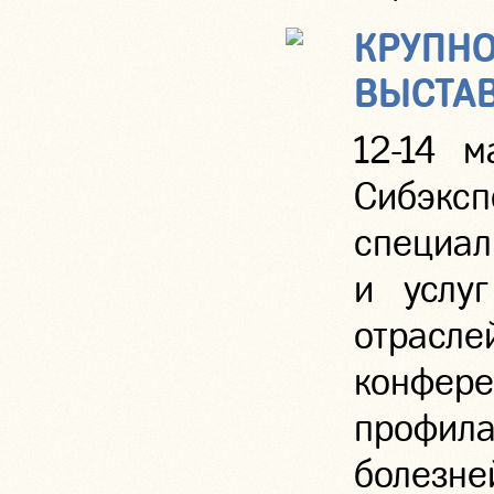
КРУПНО
ВЫСТАВ
12-14 м
Сибэ
специал
и услуг
отрасл
конфер
профила
болезне