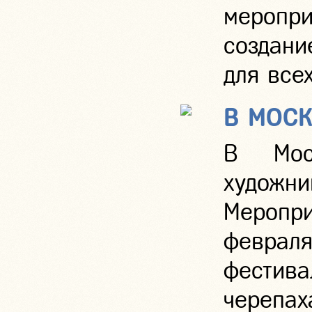
меропр
создани
для все
В МОСК
В Мос
художн
Меропри
феврал
фестив
черепаха