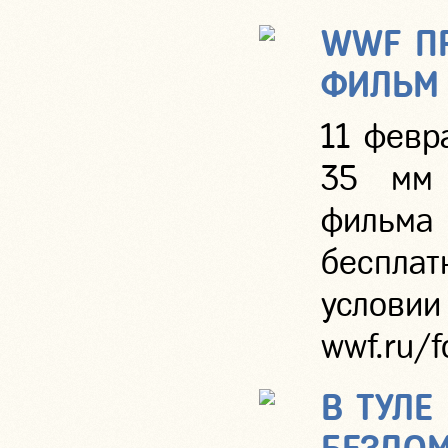
WWF П
ФИЛЬМ 
11 февр
35 мм 
фильм
беспла
услов
wwf.ru/f
В ТУЛЕ