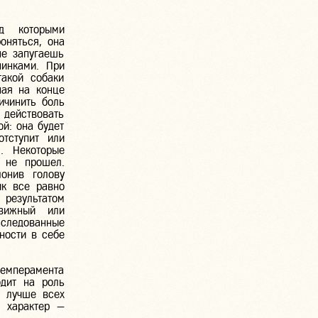
д которыми
оняться, она
не запугаешь
пинками. При
акой собаки
ная на конце
ичинить боль
 действовать
ой: она будет
отступит или
я. Некоторые
в не прошел.
лонив голову
ик все равно
результатом
движный или
следованные
ности в себе
темперамента
дит на роль
а лучше всех
й характер —