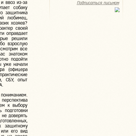
и ввоз из-за
Подписаться письмом
пает собаку
го защитника
ий любимец,
воих хозяев?
рактер своей
ти оправдает
орые решили
ибо взрослую
ссмотрим все
вас знатоком
отно подойти
ы уже начали
ра (офицера
практические
и, СБУ, опыт
А.
 пониманием.
 перспектива
яем к выбору
ь подготовки
 не доверять
готовленных,
к защитному
 или его вид