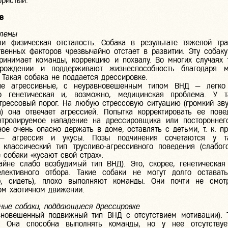
ристый.
в
блемы
и физическая отсталость. Собака в результате тяжелой тр
венных факторов чрезвычайно отстает в развитии. Эту собак
ринимает команды, коррекцию и похвалу. Во многих случаях 
ождении и поддерживают жизнеспособность благодаря м
 Такая собака не поддается дрессировке.
не агрессивные, с неуравновешенным типом ВНД — легко
о генетическая и, возможно, медицинская проблема. У т
трессовый порог. На любую стрессовую ситуацию (громкий зву
а) она отвечает агрессией. Попытка корректировать ее пов
нтролируемое нападение на дрессировщика или постороннег
ное очень опасно держать в доме, оставлять с детьми, т. к. п
— агрессия и укусы. Позы подчинения сочетаются у т
 классический тип трусливо-агрессивного поведения (слабог
 собаки «кусают свой страх».
айне слабо возбудимый тип ВНД). Это, скорее, генетическа
елективного отбора. Такие собаки не могут долго остава
р, сидеть), плохо выполняют команды. Они почти не смотр
ом хаотичном движении.
ные собаки, поддающиеся дрессировке
вновешенный подвижный тип ВНД с отсутствием мотивации). 
. Она способна выполнять команды, но у нее отсутствуе