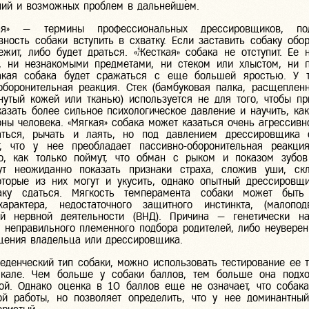
ний и возможных проблем в дальнейшем.
ая» — термины профессиональных дрессировщиков, по
вность собаки вступить в схватку. Если заставить собаку обор
ежит, либо будет драться. «Жесткая» собака не отступит. Ее 
, ни незнакомыми предметами, ни стеком или хлыстом, ни 
такая собака будет сражаться с еще большей яростью. У т
оборонительная реакция. Стек (бамбуковая палка, расщеплен
янутый кожей или тканью) используется не для того, чтобы пр
казать более сильное психологическое давление и научить, как
оны человека. «Мягкая» собака может казаться очень агрессивн
аться, рычать и лаять, но под давлением дрессировщика 
т, что у нее преобладает пассивно-оборонительная реакци
о, как только поймут, что обман с рыком и показом зубо
ут неожиданно показать признаки страха, сложив уши, ск
оторые из них могут и укусить, однако опытный дрессировщ
аку сдаться. Мягкость темперамента собаки может быть 
характера, недостаточного защитного инстинкта, (малопо
й нервной деятельности (ВНД). Причина — генетически на
е неправильного племенного подбора родителей, либо неуверен
щения владельца или дрессировщика.
еденческий тип собаки, можно использовать тестирование ее 
шкале. Чем больше у собаки баллов, тем больше она подхо
ой. Однако оценка в 10 баллов еще не означает, что собак
ой работы, но позволяет определить, что у нее доминантны