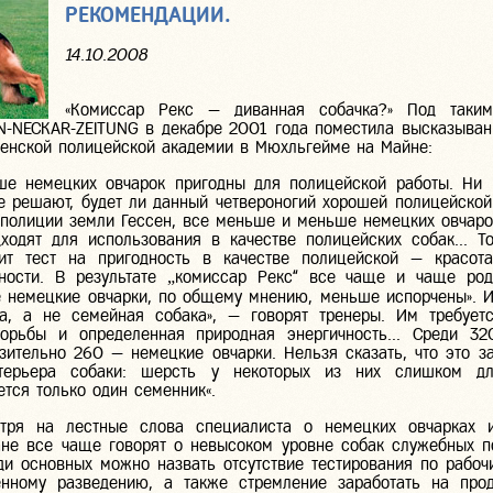
РЕКОМЕНДАЦИИ.
14.10.2008
«Комиссар Рекс — диванная собачка?» Под таким
IN-NECKAR-ZEITUNG в декабре 2001 года поместила высказыва
сенской полицейской академии в Мюхльгейме на Майне:
е немецких овчарок пригодны для полицейской работы. Ни 
е решают, будет ли данный четвероногий хорошей полицейской
 полиции земли Гессен, все меньше и меньше немецких овчаро
ходят для использования в качестве полицейских собак... Т
ит тест на пригодность в качестве полицейской — красот
ности. В результате „комиссар Рекс“ все чаще и чаще ро
е немецкие овчарки, по общему мнению, меньше испорчены». И
а, а не семейная собака», — говорят тренеры. Им требуетс
борьбы и определенная природная энергичность... Среди 3
зительно 260 — немецкие овчарки. Нельзя сказать, что это з
терьера собаки: шерсть у некоторых из них слишком дл
ется только один семенник«.
тря на лестные слова специалиста о немецких овчарках и
ане все чаще говорят о невысоком уровне собак служебных п
ди основных можно назвать отсутствие тестирования по рабоч
енному разведению, а также стремление заработать на про