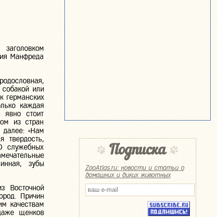
 заголовком
ния Манфреда
родословная,
 собакой или
к германских
олько каждая
а явно стоит
дом из стран
 далее: «Нам
я твердость,
20 служебных
Подписка
амечательные
инная, зубы
ZooAtlas.ru: новости и статьи о
домашних и диких животных
з Восточной
ород. Причин
им качествам
даже щенков