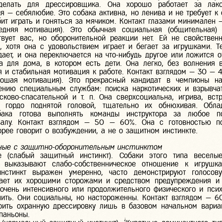
делать для дрессировщика. Она хорошо работает за лаком
я — себялюбие. Это собака активна, но ленива и не требует к 
ит играть и гоняться за мячиком. Контакт глазами минимален 
едняя мотивация). Это обычная социальная (общительная) 
твует вас, но оборонительной реакции нет. Ей не свойствен
, хотя она с удовольствием играет и бегает за игрушками. Т
дает, и она переключается на что-нибудь другое или ложится о
а для дома, в котором есть дети. Она легко, без волнения 
я и стабильная мотивация к работе. Контакт взглядом — 30 — 
рошая мотивация). Это прекрасный кандидат в чемпионы на
ению специальным службам: поиска наркотических и взрывча
сково-спасательной и т. п. Она сверхсоциальна, игрива, вст
 гордо поднятой головой, тщательно их обнюхивая. Обла
бака готова выполнять команды инструктора за любое 
хвалу. Контакт взглядом — 50 — 60%. Она с готовностью п
орее говорит о возбуждении, а не о защитном инстинкте.
нные с защитно-оборонительным инстинктом
 (слабый защитный инстинкт). Собаки этого типа веселые
 выказывают слабо-собственническое отношение к игрушка
инстинкт выражен умеренно, часто демонстрируют голосов
елает их хорошими сторожами и средством предупреждения и 
очень интенсивного или продолжительного физического и псих
пить. Они социальны, но настороженны. Контакт взглядом — 6
оить охранную дрессировку лишь в базовом начальном вариа
паньоны.