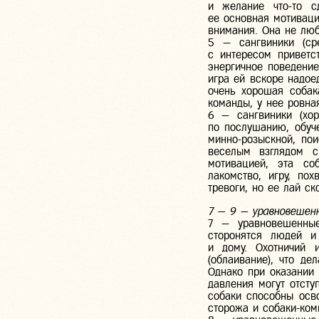
и желание что-то с
ее основная мотиваци
внимания. Она не люб
5 — сангвиники (ср
с интересом приветс
энергичное поведение
игра ей вскоре надое
очень хорошая собак
команды, у нее ровна
6 — сангвиники (хо
по послушанию, обуч
минно-розыскной, пои
веселым взглядом с
мотивацией, эта со
лакомство, игру, по
тревоги, но ее лай ск
7 — 9 — уравновеше
7 — уравновешенные
сторонятся людей и
и дому. Охотничий 
(облаивание), что д
Однако при оказании 
давления могут отсту
собаки способны осв
сторожа и собаки-ком