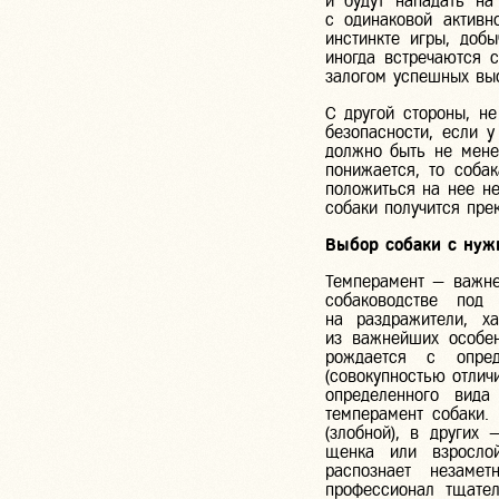
и будут нападать н
с одинаковой активн
инстинкте игры, доб
иногда встречаются с
залогом успешных выс
С другой стороны, н
безопасности, если 
должно быть не мене
понижается, то соба
положиться на нее не
собаки получится пре
Выбор собаки с нуж
Темперамент — важне
собаководстве под
на раздражители, х
из важнейших особе
рождается с опред
(совокупностью отлич
определенного вида
темперамент собаки. 
(злобной), в других
щенка или взрослой
распознает незаме
профессионал тщател