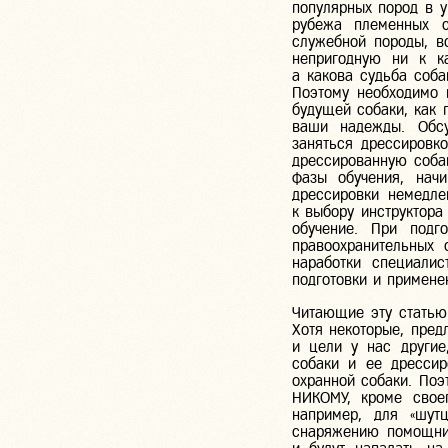
популярных пород в у
рубежа племенных с
служебной породы, в
непригодную ни к к
а какова судьба соба
Поэтому необходимо 
будущей собаки, как 
ваши надежды. Обсу
заняться дрессировк
дрессированную соба
фазы обучения, начи
дрессировки немедле
к выбору инструктора
обучение. При подг
правоохранительных 
наработки специалис
подготовки и примен
Читающие эту статью
Хотя некоторые, пред
и цели у нас другие
собаки и ее дрессир
охранной собаки. Поэ
НИКОМУ, кроме своег
например, для «шут
снаряжению помощник