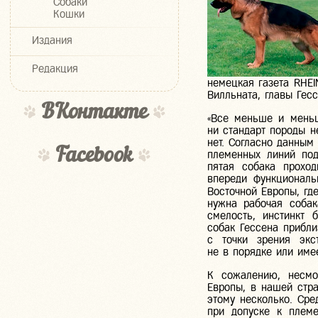
Собаки
Кошки
Издания
Редакция
немецкая газета RHE
Вилльната, главы Гес
ВКонтакте
«Все меньше и меньш
ни стандарт породы н
нет. Согласно данным
Facebook
племенных линий под
пятая собака проход
впереди функциональ
Восточной Европы, гд
нужна рабочая собак
смелость, инстинкт 
собак Гессена прибли
с точки зрения экс
не в порядке или име
К сожалению, несмо
Европы, в нашей стр
этому несколько. Сре
при допуске к плем