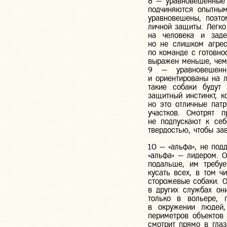
8 — уравновешенные 
подчиняются опытным
уравновешены, поэто
личной защиты. Легко
на человека и заде
но не слишком агрес
по команде с готовно
выражен меньше, чем 
9 — уравновешенны
и ориентированы на л
такие собаки будут
защитный инстинкт, к
но это отличные пат
участков. Смотрят 
не подпускают к себ
твердостью, чтобы за
10 — «альфа», не под
«альфа» — лидером. О
подальше, им требуе
кусать всех, в том ч
сторожевые собаки. 
в других службах он
только в вольере, 
в окружении людей,
периметров объектов 
смотрит прямо в гла