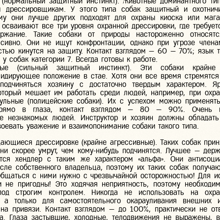
(нормальный защитный инстинкт). Животные доминантного тип
 дрессировщикам. У этого типа собак защитный и охотнич
му они лучше других подходят для охраны киоска или мага
 осваивают все три уровня охранной дрессировки, где требует
ржание. Такие собаки от природы настороженно относят
сивно. Они не ищут конфронтации, однако при угрозе член
стью кинутся на защиту. Контакт взглядом — 60 — 70%; язык 
у собак категории 7. Всегда готовы к работе.
е (сильный защитный инстинкт). Эти собаки крайне 
идирующее положение в стае. Хотя они все время стремятся 
 подчиняться хозяину с достаточно твердым характером. Я
оторый мешает им работать среди людей, например, при охра
рульные (полицейские собаки). Их с успехом можно применят
прямо в глаза, контакт взглядом — 80 — 90%. Очень н
е незнакомых людей. Инструктор и хозяин должны обладать
воевать уважение и взаимопонимание собаки такого типа.
дающиеся дрессировке (крайне агрессивные). Таких собак прин
ни скорее умрут, чем кому-нибудь подчинятся. Лучшее — держ
тся хендлер с таким же характером «альфа». Они антисоци
исле собственного владельца, поэтому их таких собак получа
Общаться с ними нужно с чрезвычайной осторожностью! Для и
и не пригодны! Это ходячая неприятность, поэтому необходи
под строгим контролем. Никогда не использовать на охра
 а только для самостоятельного окарауливания внешних и
на привязи. Контакт взглядом — до 100%, практически не отв
за. Глаза застывшие, холодные, телодвижения не выражены, 