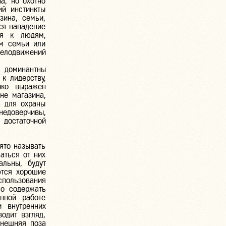
а, но охотно
ий инстинкты
зина, семьи,
ся нападение
ся к людям,
ам семьи или
телодвижений
доминантны
к лидерству,
рко выражен
не магазина,
ь для охраны
едоверчивы,
 достаточной
ято называть
аться от них
альны, будут
ются хорошие
спользования
мо содержать
нной работе
 внутренних
одит взгляд,
внешняя поза