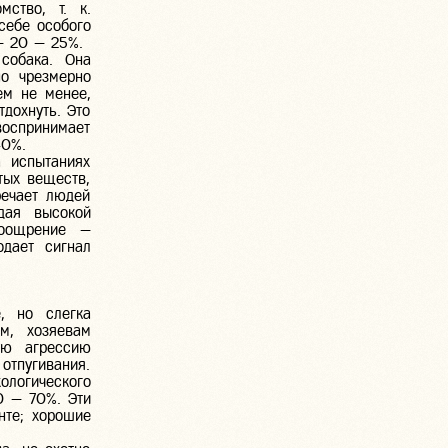
ство, т. к.
себе особого
— 20 — 25%.
собака. Она
но чрезмерно
ем не менее,
тдохнуть. Это
воспринимает
40%.
 испытаниях
тых веществ,
речает людей
дая высокой
поощрение —
одает сигнал
, но слегка
м, хозяевам
ую агрессию
отпугивания.
ологического
0 — 70%. Эти
нте; хорошие