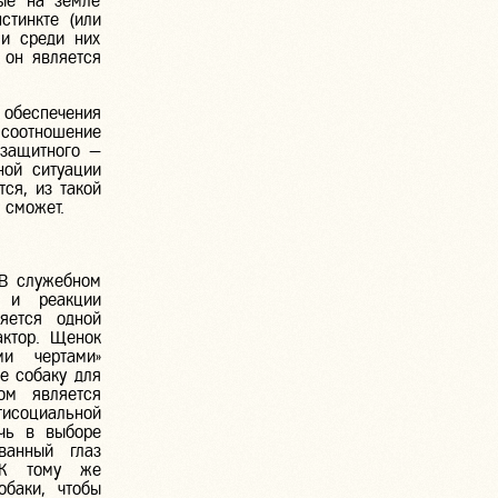
ые на земле
стинкте (или
 и среди них
 он является
 обеспечения
 соотношение
 защитного —
ной ситуации
ся, из такой
 сможет.
 В служебном
я и реакции
яется одной
ктор. Щенок
и чертами»
е собаку для
ом является
тисоциальной
очь в выборе
ванный глаз
. К тому же
обаки, чтобы