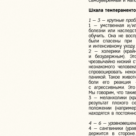
самоуверенный и напо
Шкала темпераменто
1 — 3 — крупные про
1 — умственная и/ил
болезни или наследст
обучить. Она не восп
были спасены при р
и интенсивному уходу.
2 — холерики (край
и безудержным). Эт
чрезвычайно низкий с
незнакомого человек
спровоцировать неко
паникой. Такое живот
боли его реакция 
с агрессивными. Это
Мы говорим, что такие
3 — меланхолики (кр
результат плохого с
положении (наприме
находятся в постоянн
4 — 6 — уравновешен
4 — сангвиники (ура
держится в стороне