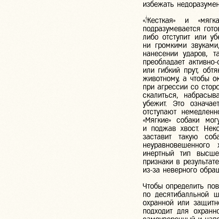
избежать недоразуме
«Жесткая» и «мягк
подразумевается гото
либо отступит или уб
ни громкими звуками
нанесении ударов, 
преобладает активно-
или гибкий прут, обт
животному, а чтобы о
при агрессии со стор
скалиться, набрасыв
убежит. Это означае
отступают немедленн
«Мягкие» собаки мог
и поджав хвост. Нек
заставит такую соб
неуравновешенного 
инертный тип высше
признаки в результат
из-за неверного обра
Чтобы определить пов
по десятибалльной 
охранной или защитн
подходит для охранн