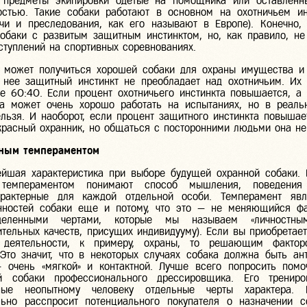
а предметы экипировки одетые на помощника или оставленн
остью. Такие собаки работают в основном на охотничьем ин
ычи и преследования, как его называют в Европе). Конечно,
обаки с развитым защитным инстинктом, но, как правило, не
туплений на спортивных соревнованиях.
е может получиться хорошей собаки для охраны имущества и
у нее защитный инстинкт не преобладает над охотничьим. Их
е 60:40. Если процент охотничьего инстинкта повышается, а
ка может очень хорошо работать на испытаниях, но в реаль
льзя. И наоборот, если процент защитного инстинкта повышает
красный охранник, но общаться с посторонними людьми она не
ным темпераментом
йшая характеристика при выборе будущей охранной собаки.
 темпераментом понимают способ мышления, поведени
арактерные для каждой отдельной особи. Темперамент явл
нностей собаки еще и потому, что это — не меняющийся фа
еленными чертами, которые мы называем «личностным
ительных качеств, присущих индивидууму). Если вы приобретает
 деятельности, к примеру, охраны, то решающим фактор
Это значит, что в некоторых случаях собака должна быть ан
 — очень «мягкой» и контактной. Лучше всего попросить пом
 собаки профессионального дрессировщика. Его трениро
тные неопытному человеку отдельные черты характера
ьно расспросит потенциального покупателя о назначении с