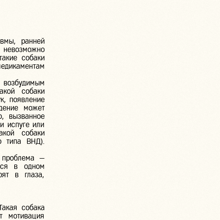
авмы, ранней
у невозможно
такие собаки
едикаментам
 возбудимым
акой собаки
к, появление
едение может
о, вызванное
ри испуге или
акой собаки
о типа ВНД).
я проблема —
ться в одном
ят в глаза,
Такая собака
т мотивация