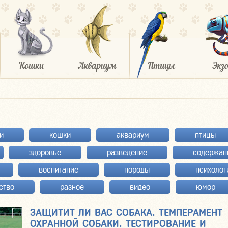
и
кошки
аквариум
птицы
здоровье
разведение
содержан
воспитание
породы
психолог
ство
разное
видео
юмор
ЗАЩИТИТ ЛИ ВАС СОБАКА. ТЕМПЕРАМЕНТ
ОХРАННОЙ СОБАКИ. ТЕСТИРОВАНИЕ И