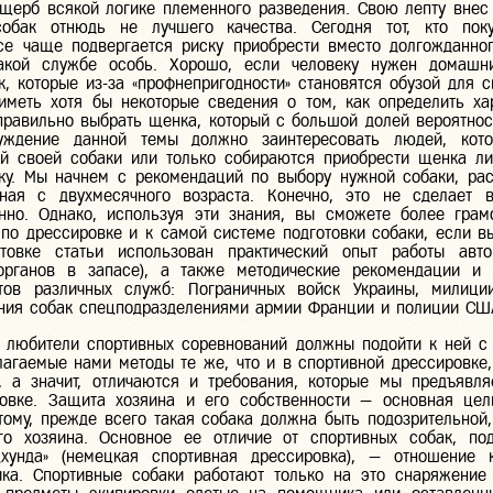
щерб всякой логике племенного разведения. Свою лепту внес 
обак отнюдь не лучшего качества. Сегодня тот, кто поку
се чаще подвергается риску приобрести вместо долгожданно
акой службе особь. Хорошо, если человеку нужен домашн
к, которые из-за «профнепригодности» становятся обузой для с
иметь хотя бы некоторые сведения о том, как определить ха
правильно выбрать щенка, который с большой долей вероятнос
ждение данной темы должно заинтересовать людей, кот
ой своей собаки или только собираются приобрести щенка л
ку. Мы начнем с рекомендаций по выбору нужной собаки, ра
ная с двухмесячного возраста. Конечно, это не сделает 
нно. Однако, используя эти знания, вы сможете более грам
 по дрессировке и к самой системе подготовки собаки, если в
отовке статьи использован практический опыт работы авто
органов в запасе), а также методические рекомендации и 
тов различных служб: Пограничных войск Украины, милици
ения собак спецподразделениями армии Франции и полиции СШ
 любители спортивных соревнований должны подойти к ней с
лагаемые нами методы те же, что и в спортивной дрессировке,
, а значит, отличаются и требования, которые мы предъявл
овке. Защита хозяина и его собственности — основная цел
тому, прежде всего такая собака должна быть подозрительной,
о хозяина. Основное ее отличие от спортивных собак, под
цхунда» (немецкая спортивная дрессировка), — отношение 
а. Спортивные собаки работают только на это снаряжение