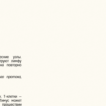
еские узлы.
труют лимфу
на повторно
го протока,
к
.
Т-клетки
—
 Тимус может
о прошествии