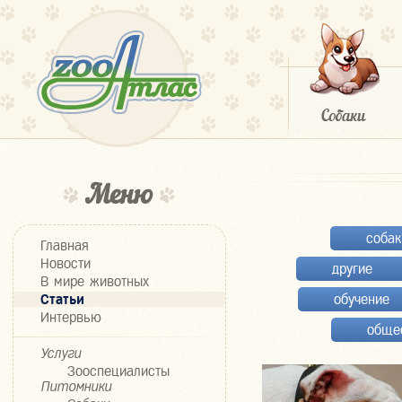
Меню
собак
Главная
Новости
другие
В мире животных
Статьи
обучение
Интервью
обще
Услуги
Зооспециалисты
Питомники