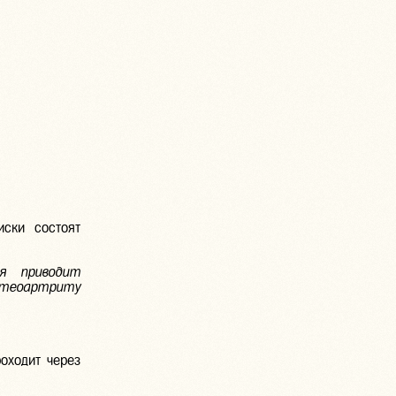
иски состоят
я приводит
стеоартриту
роходит через