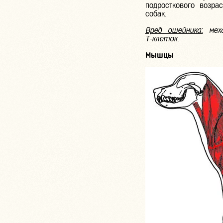
подросткового возр
собак.
Вред ошейника:
меха
Т-клеток
.
Мышцы