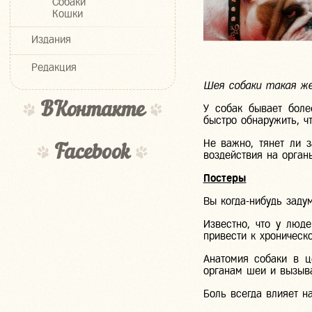
Собаки
Кошки
Издания
Редакция
Шея собаки такая же
ВКонтакте
У собак бывает боле
быстро обнаружить, ч
Не важно, тянет ли 
Facebook
воздействия на орган
Постеры
Вы
когда-нибудь
задум
Известно, что у люд
привести к хроническ
Анатомия собаки в ц
органам шеи и вызыва
Боль всегда влияет н