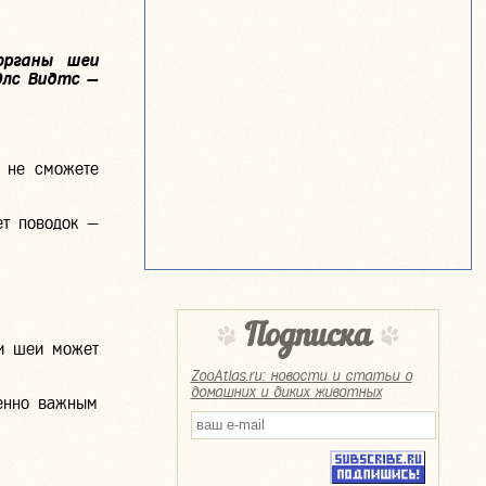
органы шеи
Элс Видтс —
ы не сможете
ет поводок —
Подписка
ли шеи может
ZooAtlas.ru: новости и статьи о
домашних и диких животных
ненно важным