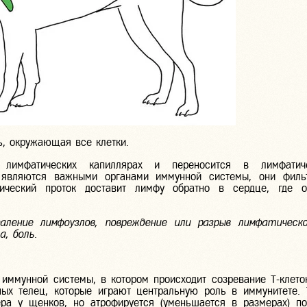
, окружающая все клетки.
лимфатических капиллярах и переносится в лимфатич
 являются важными органами иммунной системы, они филь
ический проток доставит лимфу обратно в сердце, где о
аление лимфоузлов, повреждение или разрыв лимфатическо
, боль.
 иммунной системы, в котором происходит созревание
Т-клето
ных телец, которые играют центральную роль в иммунитете.
ра у щенков, но атрофируется (уменьшается в размерах) п