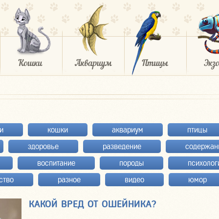
и
кошки
аквариум
птицы
здоровье
разведение
содержан
воспитание
породы
психолог
ство
разное
видео
юмор
КАКОЙ ВРЕД ОТ ОШЕЙНИКА?