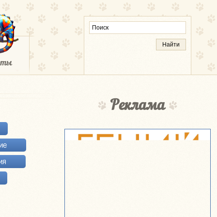
Реклама
ие
ия