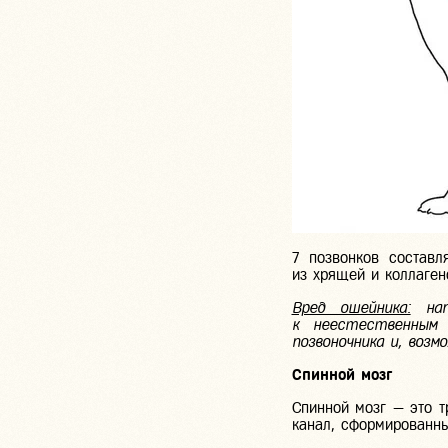
7 позвонков составл
из хрящей и коллаген
Вред ошейника:
напр
к неестественным 
позвоночника и, возм
Спинной мозг
Спинной мозг — это т
канал, сформированны