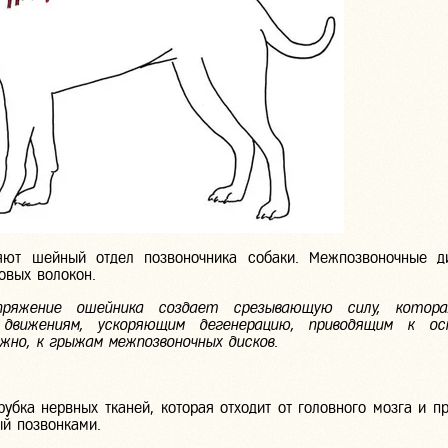
яют шейный отдел позвоночника собаки. Межпозвоночные д
овых волокон.
яжение ошейника создает срезывающую силу, котора
движениям, ускоряющим дегенерацию, приводящим к о
ожно, к грыжам межпозвоночных дисков.
рубка нервных тканей, которая отходит от головного мозга и п
й позвонками.