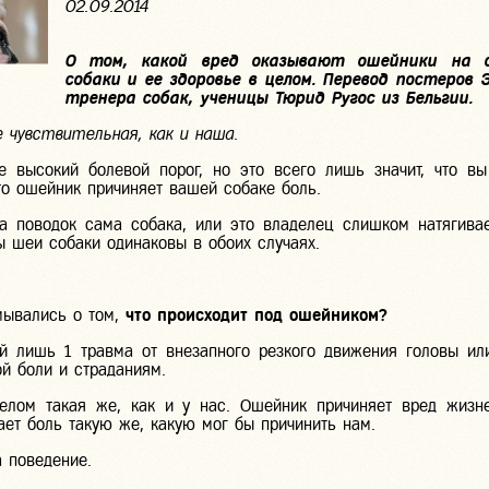
02.09.2014
О том, какой вред оказывают ошейники на 
собаки и ее здоровье в целом. Перевод постеров 
тренера собак, ученицы Тюрид Ругос из Бельгии.
 чувствительная, как и наша.
е высокий болевой порог, но это всего лишь значит, что в
то ошейник причиняет вашей собаке боль.
за поводок сама собака, или это владелец слишком натягива
ы шеи собаки одинаковы в обоих случаях.
ывались о том,
что происходит под ошейником?
ей лишь 1 травма от внезапного резкого движения головы и
ой боли и страданиям.
елом такая же, как и у нас. Ошейник причиняет вред жиз
ет боль такую же, какую мог бы причинить нам.
а поведение.