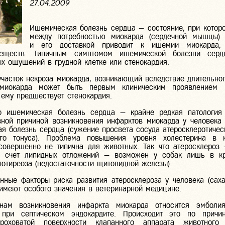
27.04.2009
Ишемическая болезнь сердца — состояние, при котор
между потребностью миокарда (сердечной мышцы) 
и его доставкой приводит к ишемии миокарда,
еществ. Типичным симптомом ишемической болезни серд
х ощущений в грудной клетке или стенокардия.
часток некроза миокарда, возникающий вследствие длительно
 миокарда может быть первым клиническим проявлением 
 ему предшествует стенокардия.
то ишемическая болезнь сердца — крайне редкая патологи
ной причиной возникновения инфарктов миокарда у человека 
я болезнь сердца (сужение просвета сосуда атеросклеротичес
ого тонуса). Проблема повышения уровня холестерина в к
совершенно не типична для животных. Так что атеросклероз
за счет липидных отложений — возможен у собак лишь в кр
потиреоза (недостаточности щитовидной железы).
нные факторы риска развития атеросклероза у человека (саха
е имеют особого значения в ветеринарной медицине.
ам возникновения инфаркта миокарда относится эмболия 
 при септическом эндокардите. Происходит это по причин
роховатой поверхности клапанного аппарата животного