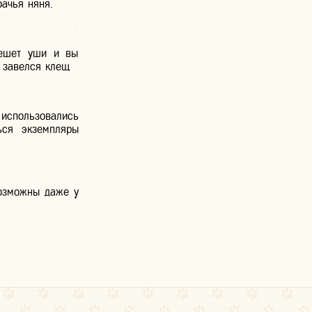
бачья няня.
чешет уши и вы
х завелся клещ
 использовались
ься экземпляры
озможны даже у