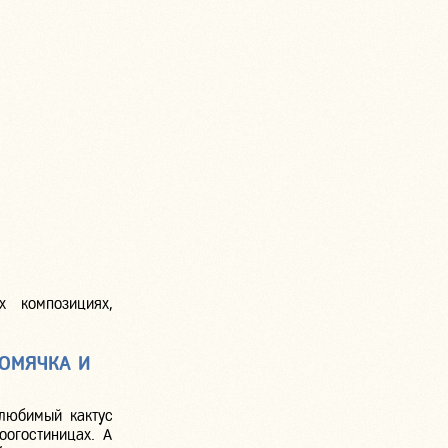
х композициях,
ХОМЯЧКА И
 любимый кактус
огостиницах. А