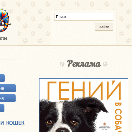
Реклама
ие
ия
 И КОШЕК