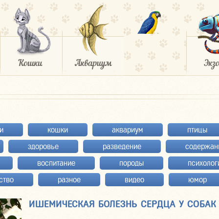
и
кошки
аквариум
птицы
здоровье
разведение
содержан
воспитание
породы
психолог
ство
разное
видео
юмор
ИШЕМИЧЕСКАЯ БОЛЕЗНЬ СЕРДЦА У СОБАК