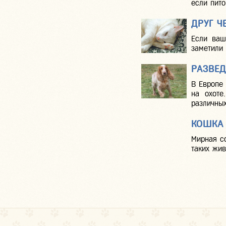
если пито
ДРУГ Ч
Если ваш
заметили 
РАЗВЕД
В Европе
на охоте
различных
КОШКА
Мирная с
таких жив