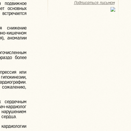
Подписаться письмом
я подвижное
вет основных
 встречается
я снижение
но-кишечном
я), аномалии
гочисленным
ораздо более
прессия или
ипокинезии,
рдиографии.
к сожалению,
х сердечным
ач-кардиолог
с нарушением
 сердца.
 кардиологии