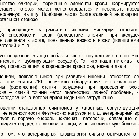
ичестве бактерии, форменные элементы крови. Формируетс
етация, которая может легко оторваться и перекрыть прос
ердечную мышцу. Наиболее часто бактериальный эндокардит
ртальном стенозе.
, приводящим к развитию ишемии миокарда, относятс
ей способности крови (вследствие анемии, при желудоч
ие давления в аорте, повышенная вязкость крови (полицитеми
ртерий и т. д.
ние сердечной мышцы собак и кошек осуществляется по мно
нительным, дублирующим сосудам). Так что наши питомцы г
ям, происходящим в коронарном кровотоке, нежели люди.
нениям, появляющимся при развитии ишемии, относятся де
ST при снятии ЭКГ, возможно обнаружение зон локальной г
змы (растяжения) стенки желудочка при проведении эхока
фия — самый точный метод диагностики данной проблемы, 
сследования в ветеринарной медицине затрудненно.
новении стандартных симптомов у животных, сопутствующи
 непереносимости физических нагрузок и т. д. ветеринарный вр
етует в первую очередь исключать патологии, связанные 
ппарата сердца, сердечной мышцы, а не ишемическую болезнь
о том, что ветеринарная кардиология сильно отличается от