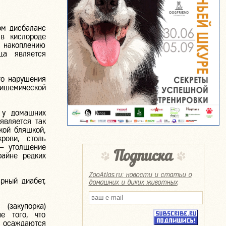
ом дисбаланс
в кислороде
 накоплению
ца является
го нарушения
ишемической
я у домашних
является так
кой бляшкой,
рови, столь
 — утолщение
Подписка
айне редких
ZooAtlas.ru: новости и статьи о
рный диабет,
домашних и диких животных
(закупорка)
е того, что
 осаждаются