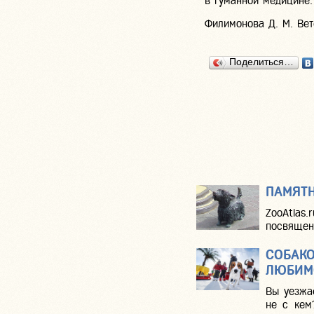
в гуманной медицине.
Филимонова Д. М. Ве
Поделиться…
ПАМЯТН
ZooAtlas
посвященн
СОБАКО
ЛЮБИМ
Вы уезжае
не с кем