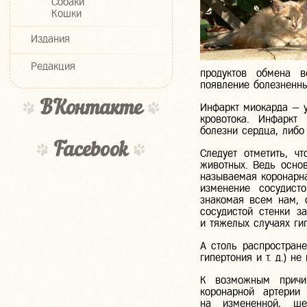
Собаки
Кошки
Издания
Редакция
продуктов обмена в
появление болезненны
ВКонтакте
Инфаркт миокарда — у
кровотока. Инфаркт
болезни сердца, либо
Facebook
Следует отметить, ч
животных. Ведь основ
называемая коронарна
изменение сосудист
знакомая всем нам, 
сосудистой стенки 
и тяжелых случаях ги
А столь распростране
гипертония и т. д.) н
К возможным причин
коронарной артерии
на измененной, ше